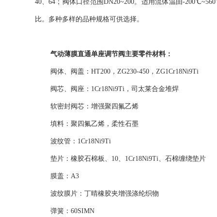
40、64；阀体口径范围DN20~200。适用流体温由-200
比。多种多样的品种规格可供选择。
气动薄膜直通单座调节阀主要零件材料：
阀体、阀盖：HT200，ZG230-450，ZG1Cr18Ni9Ti
阀芯、阀座：1Cr18Ni9Ti，司太莱合金堆焊
软密封阀芯：增强聚四氟乙烯
填料：聚四氟乙烯，柔性石墨
波纹管：1Cr18Ni9Ti
垫片：橡胶石棉板、10、1Cr18Ni9Ti、石棉缠绕垫片
膜盖：A3
波纹膜片：丁晴橡胶夹增强涤纶织物
弹簧：60SIMN