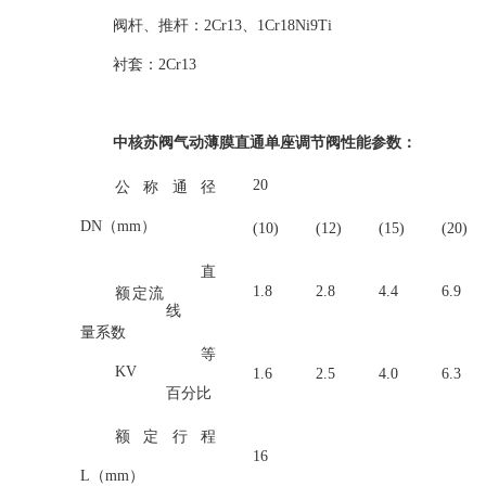
阀杆、推杆：2Cr13、1Cr18Ni9Ti
衬套：2Cr13
中核苏阀气动薄膜直通单座调节阀性能参数：
20
公称通径
DN（mm）
(10)
(12)
(15)
(20)
直
1.8
2.8
4.4
6.9
额定流
线
量系数
等
KV
1.6
2.5
4.0
6.3
百分比
额定行程
16
L（mm）