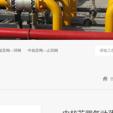
核苏阀—球阀
中核苏阀—止回阀