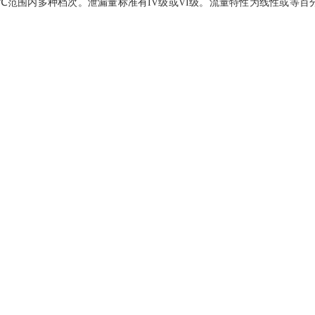
℃~560℃范围内多种档次。泄漏量标准有IV级或VI级。流量特性为线性或等百