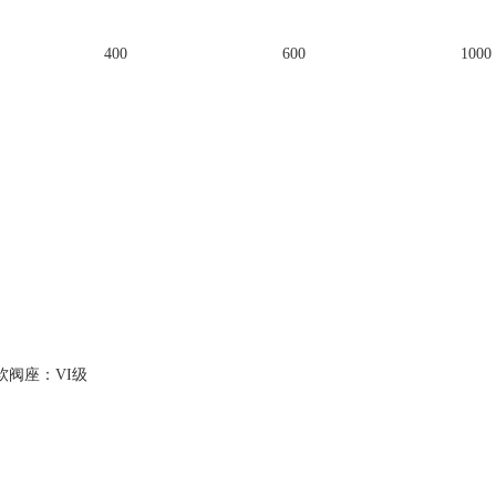
400
600
1000
软阀座：VI级