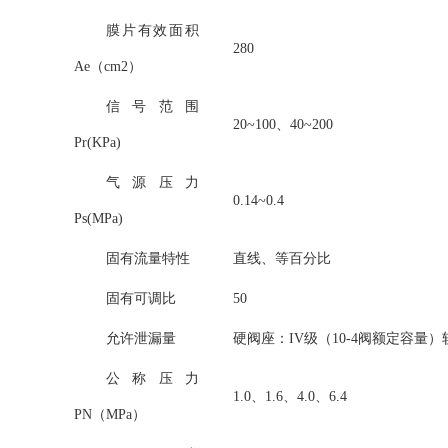
膜片有效面积
280
Ae（cm2）
信号范围
20~100、40~200
Pr(KPa)
气源压力
0.14~0.4
Ps(MPa)
固有流量特性
直线、等百分比
固有可调比
50
允许泄漏量
硬阀座：IV级（10-4阀额定容量）
公称压力
1.0、1.6、4.0、6.4
PN（MPa）