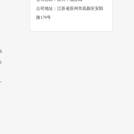
公司地址：江苏省苏州市高新区安阳
路179号
构
力
厂