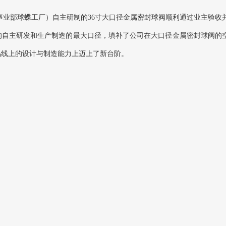
事业部球蝶工厂）自主研制的36寸大口径金属密封球阀顺利通过业主验收
的自主研发和生产制造的最大口径，填补了公司在大口径金属密封球阀的
品线上的设计与制造能力上迈上了新台阶。