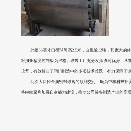
此批36英寸口径球阀高2.5米，自重逾12吨，其庞
对扭矩精度控制极为严格。球蝶工厂充分发挥协同优势，从
攻坚，有效解决了阀门制造中的多项技术难题，有力保障了
此次大口径金属密封球阀的顺利交付，既为中核科技拓
将继续聚焦加强自身能力建设，推动公司装备制造产业的高