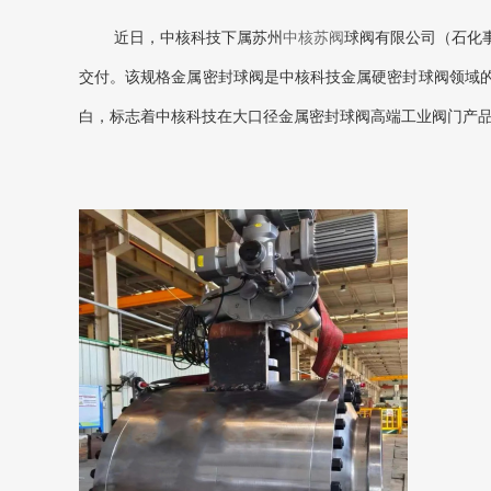
近日，中核科技下属苏州
中核苏阀
球阀有限公司（石化
交付。该规格金属密封球阀是中核科技金属硬密封球阀领域
白，标志着中核科技在大口径金属密封球阀高端工业阀门产