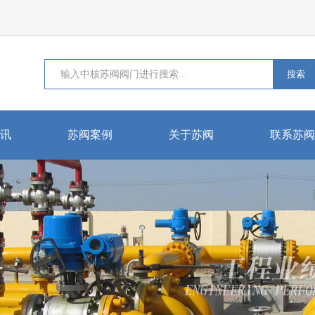
搜索
讯
苏阀案例
关于苏阀
联系苏阀