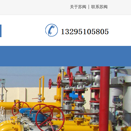
关于苏阀
联系苏阀