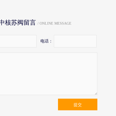
中核苏阀留言
/ ONLINE MESSAGE
电话：
提交