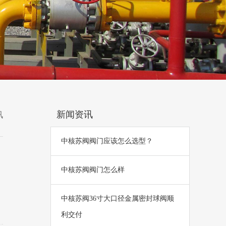
新闻资讯
讯
中核苏阀阀门应该怎么选型？
中核苏阀阀门怎么样
中核苏阀36寸大口径金属密封球阀顺
利交付