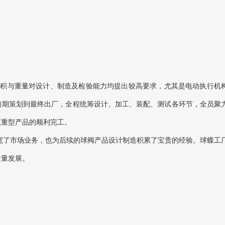
大的体积与重量对设计、制造及检验能力均提出较高要求，尤其是电动执行机
前期策划到最终出厂，全程统筹设计、加工、装配、测试各环节，全员聚
该重型产品的顺利完工。
宽了市场业务，也为后续的球阀产品设计制造积累了宝贵的经验。球蝶工
质量发展。