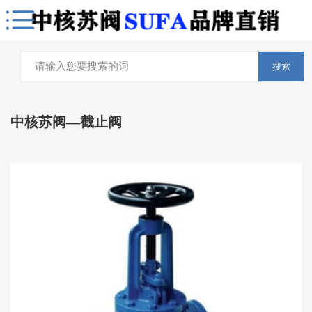
搜索
中核苏阀—截止阀