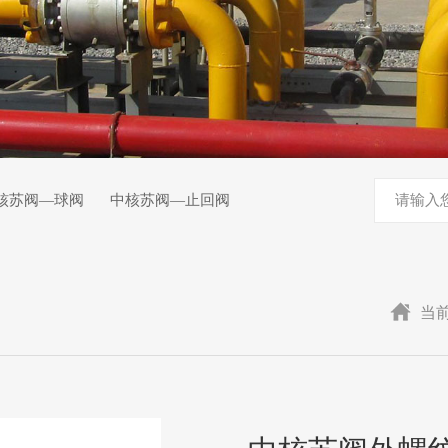
核苏阀—球阀
中核苏阀—止回阀
当