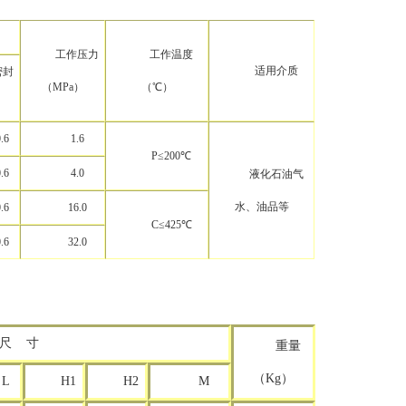
工作压力
工作温度
适用介质
密封
（MPa）
（℃）
）
.6
1.6
P≤200℃
.6
4.0
液化石油气
水、油品等
.6
16.0
C≤425℃
.6
32.0
尺 寸
重量
（Kg）
L
H1
H2
M