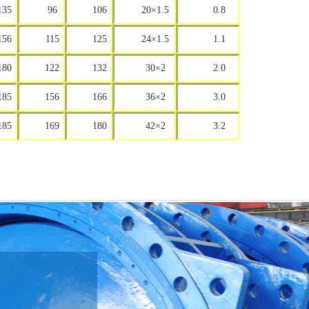
135
96
106
20×1.5
0.8
156
115
125
24×1
.
5
1.1
180
122
132
30×2
2.0
185
156
166
36×2
3.0
185
169
180
42×2
3.2