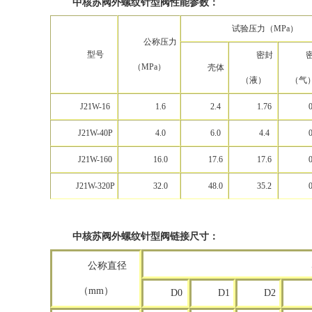
中核苏阀外螺纹针型阀性能参数：
试验压力（MPa）
公称压力
型号
密封
（MPa）
壳体
（液）
（气
J21W-16
1.6
2.4
1.76
0
J21W-40P
4.0
6.0
4.4
0
J21W-160
16.0
17.6
17
.
6
0
J21W-320P
32.0
48.0
35.2
0
中核苏阀外螺纹针型阀链接尺寸：
公称直径
（mm）
D0
D1
D2